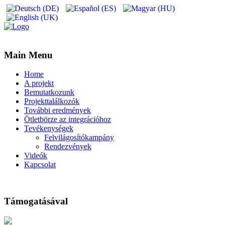
Main Menu
Home
A projekt
Bemutatkozunk
Projekttalálkozók
További eredmények
Ötletbörze az integrációhoz
Tevékenységek
Felvilágosítókampány
Rendezvények
Videók
Kapcsolat
Támogatásával