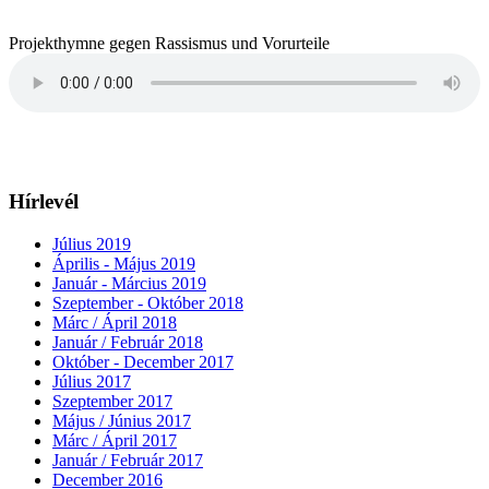
Projekthymne gegen Rassismus und Vorurteile
Hírlevél
Július 2019
Április - Május 2019
Január - Március 2019
Szeptember - Október 2018
Márc / Ápril 2018
Január / Február 2018
Október - December 2017
Július 2017
Szeptember 2017
Május / Június 2017
Márc / Ápril 2017
Január / Február 2017
December 2016