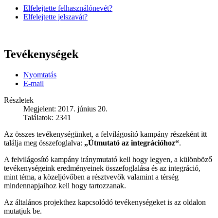
Elfelejtette felhasználónevét?
Elfelejtette jelszavát?
Tevékenységek
Nyomtatás
E-mail
Részletek
Megjelent: 2017. június 20.
Találatok: 2341
Az összes tevékenységünket, a felvilágosító kampány részeként itt
találja meg összefoglalva:
„Útmutató az integrációhoz“
.
A felvilágosító kampány iránymutató kell hogy legyen, a különböző
tevékenységeink eredményeinek összefoglalása és az integráció,
mint téma, a közeljövőben a résztvevők valamint a térség
mindennapjaihoz kell hogy tartozzanak.
Az általános projekthez kapcsolódó tevékenységeket is az oldalon
mutatjuk be.