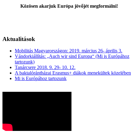
Közösen akarjuk Európa jövőjét megformálni!
Aktualitások
Mobilitás Magyarországon: 2019. március 26- április 3.
Vándorkiállítás: „Auch wir sind Europa“ (Mi is Európához
tartozunk)
Tanárcsere 2018. 9. 29- 10. 12.
A baktalórántházai Erasmus+ diákok menekültek közelében
Mi is Európához tartozunk