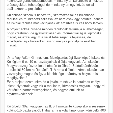
különböző gondolkodásmóddal, mindannyian különböző álmokkal,
erősségekkel, tehetséggel de mindannyian egy közös céllal
találkoztunk a projektben.
Különböző szociális helyzettel, származással és különböző
tanulási és munkahozzáállással ez nem csak egy bővítés, hanem
az iskolai tanulás motivációjának az erősítése is kell hogy legyen.
A projekt sokszínűsége minden tanulónak felkínálja a lehetőséget,
hogy kreatívan, de gyakorlatiasan és informatikailag is kipróbálja
magát, és ezzel együtt a saját tehetségét is fejlessze, de
egyidejűleg új kihívásokat lásson meg és próbálja ki ezekben
magát.
„Mi a Vay Ádám Gimnázium, Mezőgazdasági Szakképző Iskola és
Kollégium 9 és 10-es osztályainak diákjai vagyunk. Az iskolánk
Magyarország észak-keleti részén található, Baktalórántházán,
körülbelül 80 km-re Romániától. A roma diákok száma iskolánkban
viszonylag magas és így a kisebbségek hátrányos helyezte is
megfigyelhető.
Ez a projekt számunkra és a jövőnkre nézve is hatalmas esélyt
jelent: Nyitottak vagyunk a tanulásra, kíváncsiak vagyunk, hogy mi
vár ránk a partnerországokban, és nagyon örülünk az
együttmködésnek.“
Körülbelül 30an vagyunk, az IES Tamogante középiskolai részének
különböző osztályaiból. Habár a mi iskolánknak csak körülbelül 400