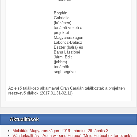
Bogdán
Gabriella
(középen)
tanárnő vezeti a
projektet
Magyarországon
Laboncz-Babicz
Eszter (balra) és
Banu Lászlóné
Jármi Edit
(jobbra)
tanárnők
segítségével.
Az első találkozó alkalmával Gran Caraián találkoztak a projekten
résztvevő diákok (2017.01.31-02.11)
Aktualitások
Mobilitás Magyarországon: 2019. március 26- április 3.
Vándorkiállítás: „Auch wir sind Europa“ (Mi is Európához tartozunk)