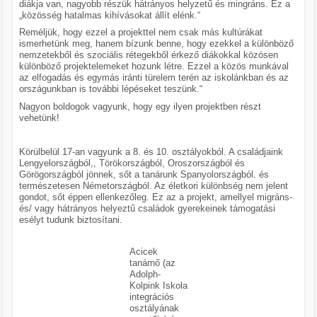
diákja van, nagyobb részük hátrányos helyzetű és mingráns. Ez a
„közösség hatalmas kihívásokat állít elénk.“
Reméljük, hogy ezzel a projekttel nem csak más kultúrákat
ismerhetünk meg, hanem bízunk benne, hogy ezekkel a különböző
nemzetekből és szociális rétegekből érkező diákokkal közösen
különböző projektelemeket hozunk létre. Ezzel a közös munkával
az elfogadás és egymás iránti türelem terén az iskolánkban és az
országunkban is további lépéseket teszünk.“
Nagyon boldogok vagyunk, hogy egy ilyen projektben részt
vehetünk!
Körülbelül 17-an vagyunk a 8. és 10. osztályokból. A családjaink
Lengyelországból,, Törökországból, Oroszországból és
Görögországból jönnek, sőt a tanárunk Spanyolországból. és
természetesen Németországból. Az életkori különbség nem jelent
gondot, sőt éppen ellenkezőleg. Ez az a projekt, amellyel migráns-
és/ vagy hátrányos helyeztű családok gyerekeinek támogatási
esélyt tudunk biztosítani.
Acicek
tanárnő (az
Adolph-
Kolpink Iskola
integrációs
osztályának