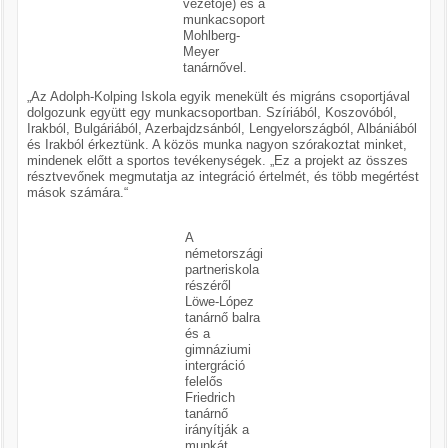
vezetője) és a
munkacsoport
Mohlberg-
Meyer
tanárnővel.
„Az Adolph-Kolping Iskola egyik menekült és migráns csoportjával
dolgozunk együtt egy munkacsoportban. Szíriából, Koszovóból,
Irakból, Bulgáriából, Azerbajdzsánból, Lengyelországból, Albániából
és Irakból érkeztünk. A közös munka nagyon szórakoztat minket,
mindenek előtt a sportos tevékenységek. „Ez a projekt az összes
résztvevőnek megmutatja az integráció értelmét, és több megértést
mások számára.“
A
németországi
partneriskola
részéről
Löwe-López
tanárnő balra
és a
gimnáziumi
intergráció
felelős
Friedrich
tanárnő
irányítják a
munkát.