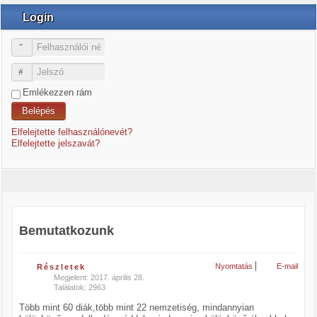
Login
Felhasználói név
Jelszó
Emlékezzen rám
Belépés
Elfelejtette felhasználónevét?
Elfelejtette jelszavát?
Bemutatkozunk
Nyomtatás
E-mail
Részletek
Megjelent: 2017. április 28.
Találatok: 2963
Több mint 60 diák,több mint 22 nemzetiség, mindannyian